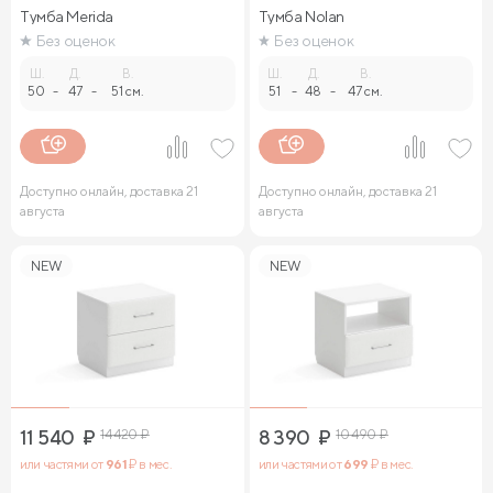
Тумба Merida
Тумба Nolan
Без оценок
Без оценок
Ш.
Д.
В.
Ш.
Д.
В.
50
-
47
-
51 см.
51
-
48
-
47 см.
Доступно онлайн, доставка 21
Доступно онлайн, доставка 21
августа
августа
NEW
NEW
11 540
₽
14 420
₽
8 390
₽
10 490
₽
или частями от
961
₽ в мес.
или частями от
699
₽ в мес.