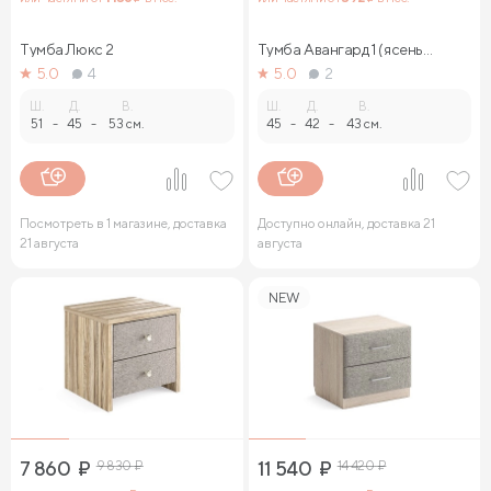
Тумба Люкс 2
Тумба Авангард 1 (ясень
ориноко)
5.0
4
5.0
2
Ш.
Д.
В.
Ш.
Д.
В.
51
-
45
-
53 см.
45
-
42
-
43 см.
Посмотреть в 1 магазине, доставка
Доступно онлайн, доставка 21
21 августа
августа
NEW
7 860
₽
9 830
₽
11 540
₽
14 420
₽