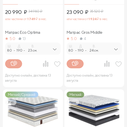
20 990
₽
34 980
₽
23 090
₽
35 520
₽
или частями от
1 749
₽ в мес.
или частями от
1 924
₽ в мес.
Матрас Eco Optima
Матрас Gros Middle
5.0
13
5.0
4
Ш.
Д.
В.
Ш.
Д.
В.
80
-
190
-
23 см.
80
-
190
-
24 см.
Доступно онлайн, доставка 13
Доступно онлайн, доставка 13
августа
августа
Мягкий/Средний
Мягкий
Хит
New