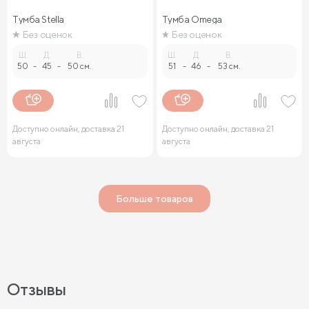
Тумба Stella
Тумба Omega
Без оценок
Без оценок
Ш.
Д.
В.
Ш.
Д.
В.
50
-
45
-
50 см.
51
-
46
-
53 см.
Доступно онлайн, доставка 21
Доступно онлайн, доставка 21
августа
августа
Больше товаров
Отзывы