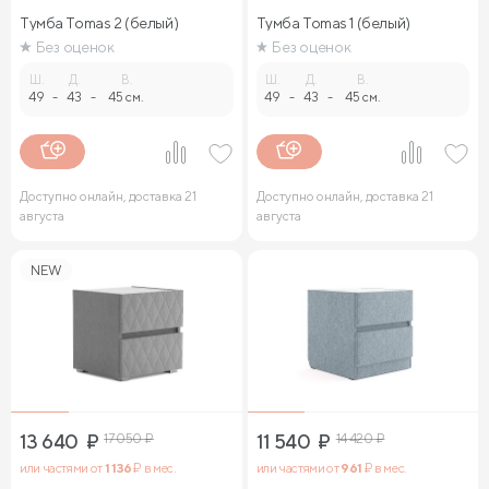
Тумба Tomas 2 (белый)
Тумба Tomas 1 (белый)
Без оценок
Без оценок
Ш.
Д.
В.
Ш.
Д.
В.
49
-
43
-
45 см.
49
-
43
-
45 см.
Доступно онлайн, доставка 21
Доступно онлайн, доставка 21
августа
августа
NEW
13 640
₽
17 050
₽
11 540
₽
14 420
₽
или частями от
1 136
₽ в мес.
или частями от
961
₽ в мес.