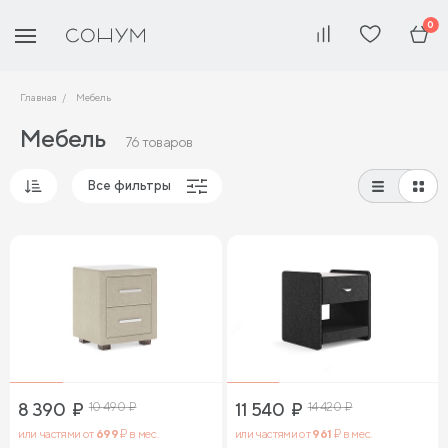
0
Главная
Мебель
Мебель
76 товаров
Все фильтры
Популярные
Сначала дешевые
Сначала дорогие
8 390
₽
10 490
₽
11 540
₽
14 420
₽
или частями от
699
₽ в мес.
или частями от
961
₽ в мес.