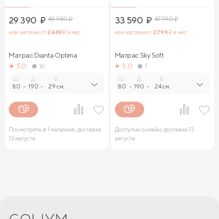
29 390
₽
48 980
₽
33 590
₽
47 990
₽
или частями от
2 449
₽ в мес.
или частями от
2 799
₽ в мес.
Матрас Dianta Optima
Матрас Sky Soft
5.0
16
5.0
1
Ш.
Д.
В.
Ш.
Д.
В.
80
-
190
-
29 см.
80
-
190
-
24 см.
Посмотреть в 1 магазине, доставка
Доступно онлайн, доставка 13
13 августа
августа