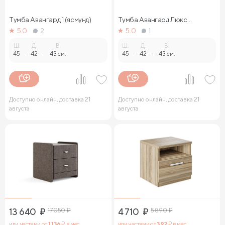
Тумба Авангард 1 (ясмунд)
Тумба Авангард Люкс
(ясмунд)
5.0
2
5.0
1
Ш.
Д.
В.
Ш.
Д.
В.
45
-
42
-
43 см.
45
-
42
-
43 см.
Доступно онлайн, доставка 21
Доступно онлайн, доставка 21
августа
августа
13 640
₽
17 050
₽
4 710
₽
5 890
₽
или частями от
1 136
₽ в мес.
или частями от
392
₽ в мес.