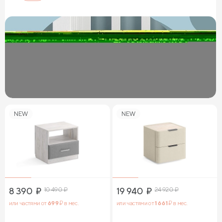
NEW
NEW
8 390
₽
10 490
₽
19 940
₽
24 920
₽
или частями от
699
₽ в мес.
или частями от
1 661
₽ в мес.