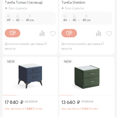
Тумба Tomas 1 (ясмунд)
Тумба Sheldon
Без оценок
Без оценок
Ш.
Д.
В.
Ш.
Д.
В.
49
-
43
-
45 см.
46
-
45
-
45 см.
Доступно онлайн, доставка 21
Доступно онлайн, доставка 21
августа
августа
NEW
NEW
17 840
₽
22 300
₽
13 640
₽
17 050
₽
или частями от
1 486
₽ в мес.
или частями от
1 136
₽ в мес.