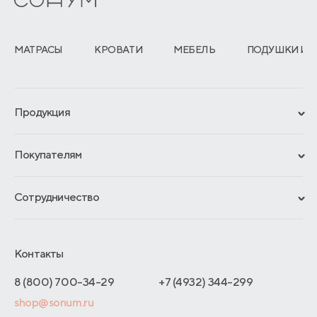
МАТРАСЫ
КРОВАТИ
МЕБЕЛЬ
ПОДУШКИ И 
Продукция
Сертификаты
Покупателям
Гарантии
Рассрочка и кредит
Материалы и технологии
Сотрудничество
Обмен и возврат
Сроки изготовления
Франчайзинг
Доставка и оплата
Блог
Отельерам
Контакты
Как оформить заказ
Отзывы покупателей
Интернет-магазинам
Адреса магазинов
8 (800) 700-34-29
+7 (4932) 344-299
Оптовые продажи
shop@sonum.ru
Договор-оферты