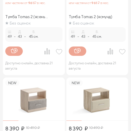
или частями от
961
₽ в мес.
или частями от
961
₽ в мес.
Тумба Tomas 2 (ясень
Тумба Tomas 2 (ясмунд)
ориноко)
Без оценок
Без оценок
Ш.
Д.
В.
Ш.
Д.
В.
49
-
43
-
45 см.
49
-
43
-
45 см.
Доступно онлайн, доставка 21
Доступно онлайн, доставка 21
августа
августа
NEW
NEW
8 390
₽
10 490
₽
8 390
₽
10 490
₽