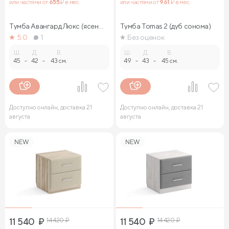
или частями от
655
₽ в мес.
или частями от
961
₽ в мес.
Тумба Авангард Люкс (ясень
Тумба Tomas 2 (дуб сонома)
ориноко)
5.0
1
Без оценок
Ш.
Д.
В.
Ш.
Д.
В.
45
-
42
-
43 см.
49
-
43
-
45 см.
Доступно онлайн, доставка 21
Доступно онлайн, доставка 21
августа
августа
NEW
NEW
11 540
₽
14 420
₽
11 540
₽
14 420
₽