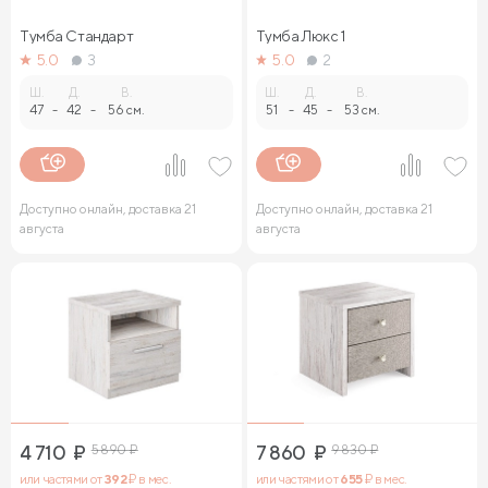
Тумба Стандарт
Тумба Люкс 1
5.0
3
5.0
2
Ш.
Д.
В.
Ш.
Д.
В.
47
-
42
-
56 см.
51
-
45
-
53 см.
Доступно онлайн, доставка 21
Доступно онлайн, доставка 21
августа
августа
4 710
₽
5 890
₽
7 860
₽
9 830
₽
или частями от
392
₽ в мес.
или частями от
655
₽ в мес.