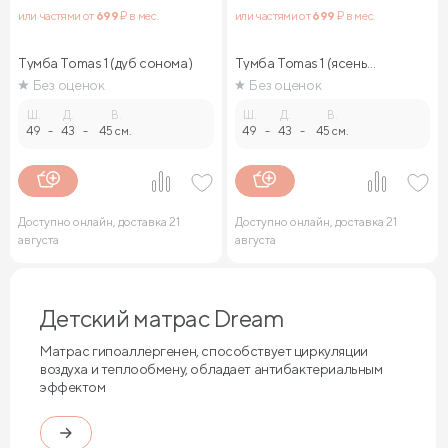
или частями от
699
₽ в мес.
или частями от
699
₽ в мес.
Тумба Tomas 1 (дуб сонома)
Тумба Tomas 1 (ясень
ориноко)
Без оценок
Без оценок
Ш.
Д.
В.
Ш.
Д.
В.
49
-
43
-
45 см.
49
-
43
-
45 см.
Доступно онлайн, доставка 21
Доступно онлайн, доставка 21
августа
августа
Детский матрас Dream
Матрас гипоаллергенен, способствует циркуляции
воздуха и теплообмену, обладает антибактериальным
эффектом