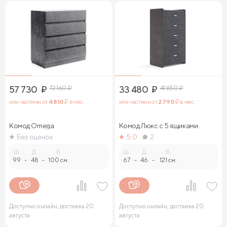
57 730
₽
72 160
₽
33 480
₽
41 850
₽
или частями от
4 810
₽ в мес.
или частями от
2 790
₽ в мес.
Комод Omega
Комод Люкс с 5 ящиками
Без оценок
5.0
2
Ш.
Д.
В.
Ш.
Д.
В.
99
-
48
-
100 см.
67
-
46
-
121 см.
Доступно онлайн, доставка 20
Доступно онлайн, доставка 20
августа
августа