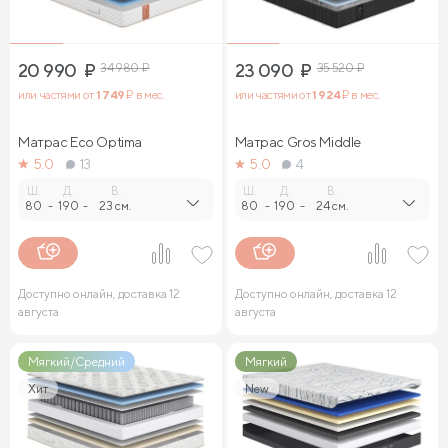
20 990
₽
34 980
₽
23 090
₽
35 520
₽
или частями от
1 749
₽ в мес.
или частями от
1 924
₽ в мес.
Матрас Eco Optima
Матрас Gros Middle
5.0
13
5.0
4
Ш.
Д.
В.
Ш.
Д.
В.
80
-
190
-
23 см.
80
-
190
-
24 см.
Доступно онлайн, доставка 12
Доступно онлайн, доставка 12
августа
августа
Мягкий/Средний
Мягкий
Хит
New