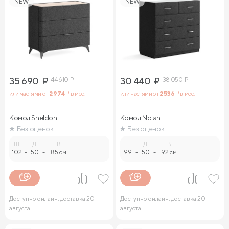
NEW
NEW
35 690
₽
44 610
₽
30 440
₽
38 050
₽
или частями от
2 974
₽ в мес.
или частями от
2 536
₽ в мес.
Комод Sheldon
Комод Nolan
Без оценок
Без оценок
Ш.
Д.
В.
Ш.
Д.
В.
102
-
50
-
85 см.
99
-
50
-
92 см.
Доступно онлайн, доставка 20
Доступно онлайн, доставка 20
августа
августа