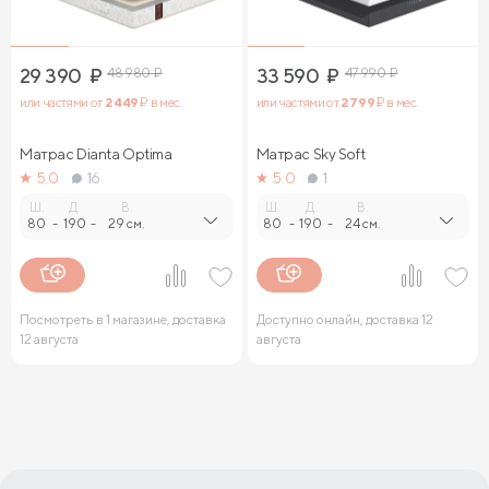
29 390
₽
48 980
₽
33 590
₽
47 990
₽
или частями от
2 449
₽ в мес.
или частями от
2 799
₽ в мес.
Матрас Dianta Optima
Матрас Sky Soft
5.0
16
5.0
1
Ш.
Д.
В.
Ш.
Д.
В.
80
-
190
-
29 см.
80
-
190
-
24 см.
Посмотреть в 1 магазине, доставка
Доступно онлайн, доставка 12
12 августа
августа