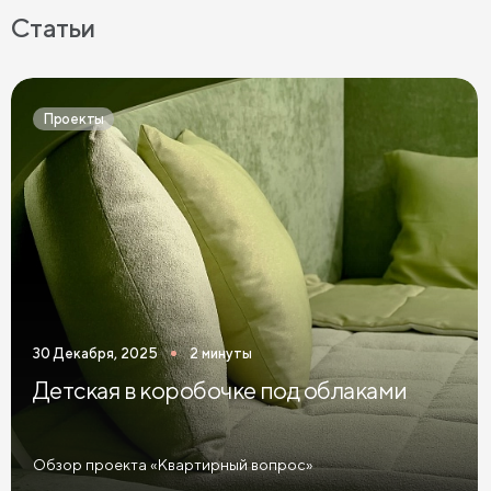
Серые комоды в спальню
Светлые комоды в спальню
Статьи
Темные комоды в спальню
Черные комоды в спальню
Бежевые комоды в спальню
Синие комоды в спальню
Проекты
Зеленые комоды в спальню
Комоды в спальню графит
Розовые комоды в спальню
Голубые комоды в спальню
Комоды Дуб Сонома
Комоды Ясень
Комоды 3 ящика
Комоды 5 ящиков
Широкие комоды
30 Декабря, 2025
2 минуты
Детская в коробочке под облаками
Обзор проекта «Квартирный вопрос»