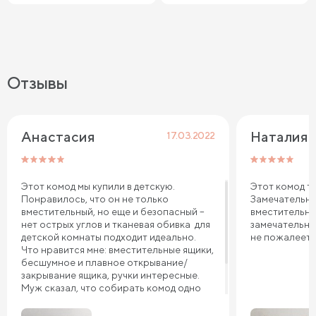
Отзывы
Анастасия
Наталия 
17.03.2022
Этот комод мы купили в детскую.
Этот комод те
Понравилось, что он не только
Замечательна
вместительный, но еще и безопасный –
вместительны
нет острых углов и тканевая обивка для
замечательно
детской комнаты подходит идеально.
не пожалеете
Что нравится мне: вместительные ящики,
бесшумное и плавное открывание/
закрывание ящика, ручки интересные.
Муж сказал, что собирать комод одно
удовольствие. Он все перебрал,
качество похвалил. Уверена, комод 3