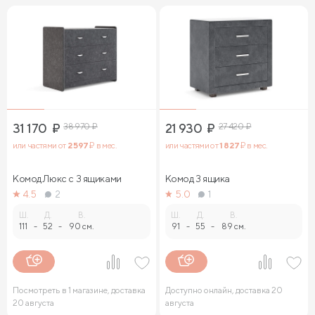
31 170
₽
38 970
₽
21 930
₽
27 420
₽
или частями от
2 597
₽ в мес.
или частями от
1 827
₽ в мес.
Комод Люкс с 3 ящиками
Комод 3 ящика
4.5
2
5.0
1
Ш.
Д.
В.
Ш.
Д.
В.
111
-
52
-
90 см.
91
-
55
-
89 см.
Посмотреть в 1 магазине, доставка
Доступно онлайн, доставка 20
20 августа
августа