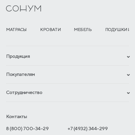
МАТРАСЫ
КРОВАТИ
МЕБЕЛЬ
ПОДУШКИ И 
Продукция
Сертификаты
Покупателям
Гарантии
Рассрочка и кредит
Материалы и технологии
Сотрудничество
Обмен и возврат
Сроки изготовления
Франчайзинг
Доставка и оплата
Блог
Отельерам
Контакты
Как оформить заказ
Отзывы покупателей
Интернет-магазинам
Адреса магазинов
8 (800) 700-34-29
+7 (4932) 344-299