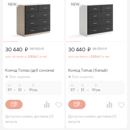
NEW
NEW
30 440
₽
38 050
₽
30 440
₽
38 050
₽
или частями от
2 536
₽ в мес.
или частями от
2 536
₽ в мес.
Комод Tomas (дуб сонома)
Комод Tomas (белый)
Без оценок
Без оценок
Ш.
Д.
В.
Ш.
Д.
В.
97
-
51
-
91 см.
97
-
51
-
91 см.
Доступно онлайн, доставка 20
Доступно онлайн, доставка 20
августа
августа