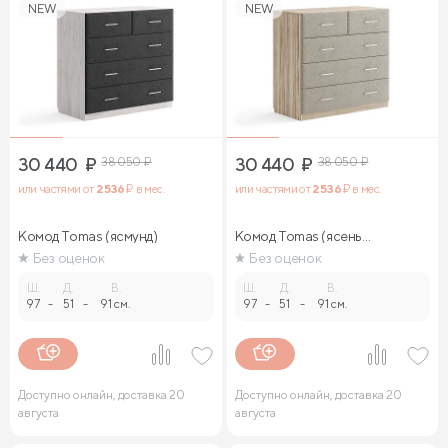
NEW
NEW
30 440
₽
38 050
₽
30 440
₽
38 050
₽
или частями от
2 536
₽ в мес.
или частями от
2 536
₽ в мес.
Комод Tomas (ясмунд)
Комод Tomas (ясень
ориноко)
Без оценок
Без оценок
Ш.
Д.
В.
Ш.
Д.
В.
97
-
51
-
91 см.
97
-
51
-
91 см.
Доступно онлайн, доставка 20
Доступно онлайн, доставка 20
августа
августа