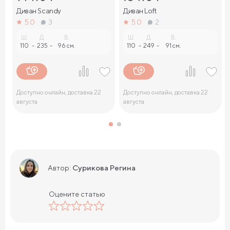
Диван Sсandy
Диван Loft
5.0
3
5.0
2
Ш.
Д.
В.
Ш.
Д.
В.
110
-
235
-
96 см.
110
-
249
-
91 см.
Доступно онлайн, доставка 22
Доступно онлайн, доставка 22
августа
августа
Сурикова Регина
Автор:
Оцените статью