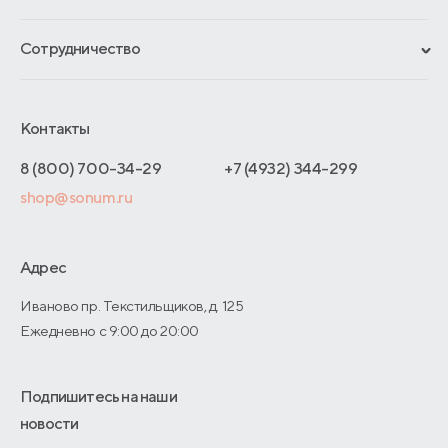
Гарантии
Рассрочка и кредит
Материалы и технологии
Сотрудничество
Обмен и возврат
Сроки изготовления
Франчайзинг
Доставка и оплата
Блог
Отельерам
Контакты
Как оформить заказ
Отзывы покупателей
Интернет-магазинам
Адреса магазинов
8 (800) 700-34-29
+7 (4932) 344-299
Оптовые продажи
shop@sonum.ru
Договор-оферты
Дизайнерам интерьеров
О производстве
Адрес
Иваново пр. Текстильщиков, д. 125
Ежедневно с 9:00 до 20:00
Подпишитесь на наши
новости