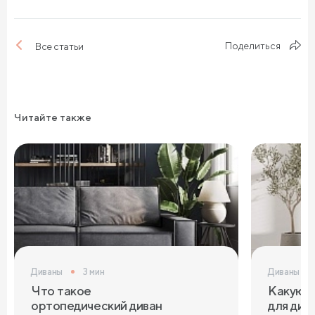
Поделиться
Все статьи
Читайте также
Диваны
3 мин
Диваны
Что такое
Какую т
ортопедический диван
для див