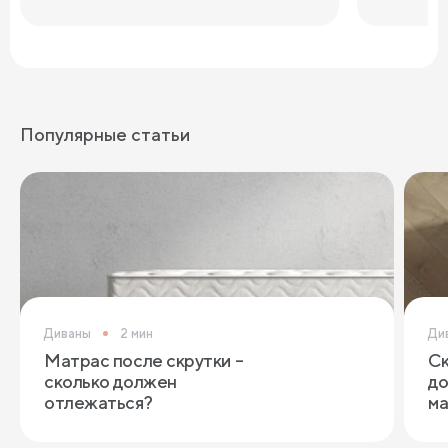
Популярные статьи
Диваны
2 мин
Ди
Матрас после скрутки –
Ск
сколько должен
до
отлежаться?
ма