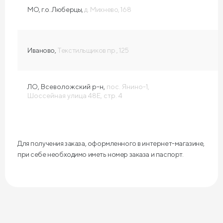
МО, г.о. Люберцы,
д. Михнево, 168
Иваново,
Текстильщиков пр., 125
ЛО, Всеволожский р-н,
пос. Янино-1,
Шоссейная улица 48Е, стр. 4
Для получения заказа, оформленного в интернет-магазине,
при себе необходимо иметь номер заказа и паспорт.