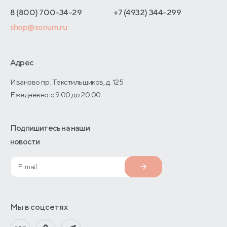
Интернет-магазинам
Адреса магазинов
8 (800) 700-34-29
+7 (4932) 344-299
Оптовые продажи
shop@sonum.ru
Договор-оферты
Дизайнерам интерьеров
О производстве
Адрес
Иваново пр. Текстильщиков, д. 125
Ежедневно с 9:00 до 20:00
Подпишитесь на наши
новости
Мы в соцсетях