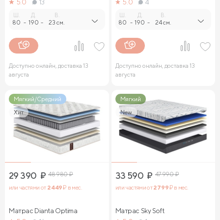
5.0
13
5.0
4
Ш.
Д.
В.
Ш.
Д.
В.
80
-
190
-
23 см.
80
-
190
-
24 см.
Доступно онлайн, доставка 13
Доступно онлайн, доставка 13
августа
августа
Мягкий/Средний
Мягкий
Хит
New
29 390
₽
48 980
₽
33 590
₽
47 990
₽
или частями от
2 449
₽ в мес.
или частями от
2 799
₽ в мес.
Матрас Dianta Optima
Матрас Sky Soft