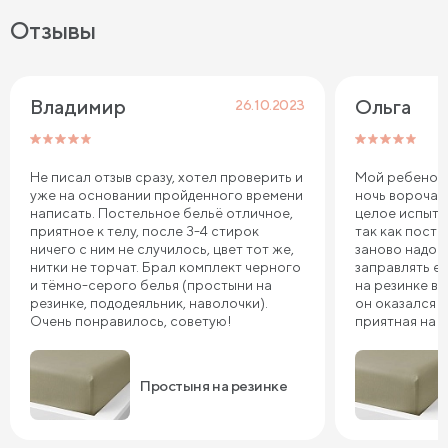
Отзывы
Владимир 
Ольга
26.10.2023
Не писал отзыв сразу, хотел проверить и
Мой ребенок 
уже на основании пройденного времени
ночь ворочае
написать. Постельное бельё отличное,
целое испыта
приятное к телу, после 3-4 стирок
так как пост
ничего с ним не случилось, цвет тот же,
заново надо 
нитки не торчат. Брал комплект черного
заправлять ее
и тёмно-серого белья (простыни на
на резинке в 
резинке, пододеяльник, наволочки).
он оказался т
Очень понравилось, советую!
приятная на 
довольны, сп
Простыня на резинке