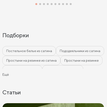
Подборки
Постельное белье из сатина
Пододеяльники из сатина
Простыни на резинке из сатина
Простыни на резинке
Простыни из сатина
Наволочки из сатина
Ещё
Розовое постельное бельё
Бежевое постельное бельё
Белое постельное бельё
Статьи
Серое постельное бельё
Постельное бельё графит