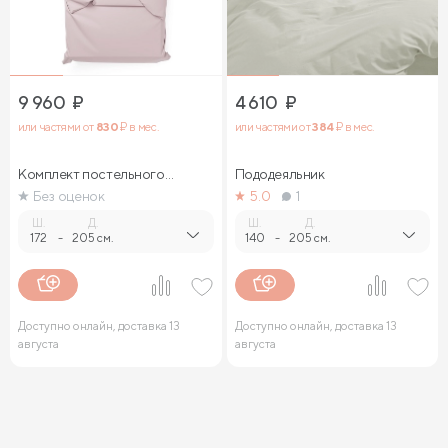
9 960
₽
4 610
₽
или частями от
830
₽ в мес.
или частями от
384
₽ в мес.
Комплект постельного
Пододеяльник
белья
Без оценок
5.0
1
Ш.
Д.
Ш.
Д.
172
-
205 см.
140
-
205 см.
Доступно онлайн, доставка 13
Доступно онлайн, доставка 13
августа
августа