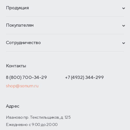
Продукция
Сертификаты
Покупателям
Гарантии
Рассрочка и кредит
Материалы и технологии
Сотрудничество
Обмен и возврат
Сроки изготовления
Франчайзинг
Доставка и оплата
Блог
Отельерам
Контакты
Как оформить заказ
Отзывы покупателей
Интернет-магазинам
Адреса магазинов
8 (800) 700-34-29
+7 (4932) 344-299
Оптовые продажи
shop@sonum.ru
Договор-оферты
Дизайнерам интерьеров
О производстве
Адрес
Иваново пр. Текстильщиков, д. 125
Ежедневно с 9:00 до 20:00