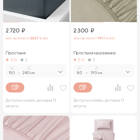
2 720
₽
2 300
₽
или частями от
226
₽ в мес.
или частями от
191
₽ в мес.
Простыня
Простыня на резинке
5.0
2
5.0
3
Ш.
Д.
Ш.
Д.
150
-
240 см.
80
-
190 см.
Доступно онлайн, доставка 13
Доступно онлайн, доставка 13
августа
августа