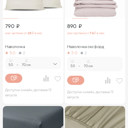
790
₽
890
₽
или частями от
65
₽ в мес.
или частями от
74
₽ в мес.
Наволочка
Наволочка оксфорд
5.0
2
5.0
2
Ш.
Д.
Ш.
Д.
50
-
70 см.
50
-
70 см.
Доступно онлайн, доставка 13
Доступно онлайн, доставка 13
августа
августа