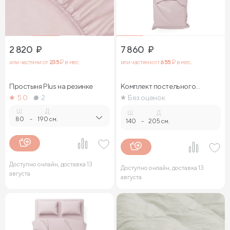
2 820
₽
7 860
₽
или частями от
235
₽ в мес.
или частями от
655
₽ в мес.
Простыня Plus на резинке
Комплект постельного
белья
5.0
2
Без оценок
Ш.
Д.
Ш.
Д.
80
-
190 см.
140
-
205 см.
Доступно онлайн, доставка 13
Доступно онлайн, доставка 13
августа
августа