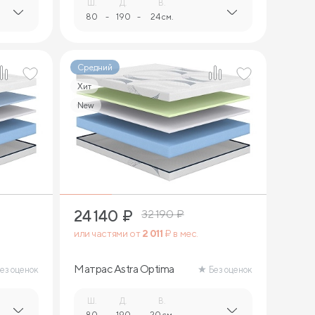
Ш.
Д.
В.
80
-
190
-
24 см.
Средний
Хит
New
2
24 140
₽
32 190
₽
или частями от
2 011
₽ в мес.
Матрас Astra Optima
ез оценок
Без оценок
Ш.
Д.
В.
80
-
190
-
20 см.