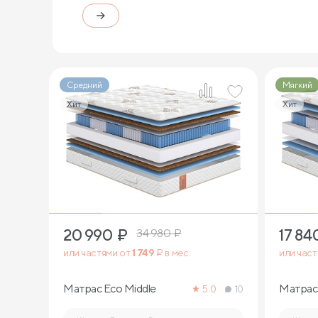
Средний
Мягкий
Хит
Хит
1
20 990
₽
17 84
34 980
₽
или частями от
1 749
₽ в мес.
или час
Матрас Eco Middle
Матрас 
5.0
10