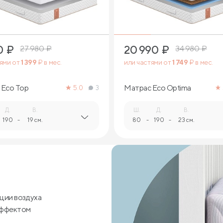
0
₽
20 990
₽
27 980
₽
34 980
₽
тями от
1 399
₽ в мес.
или частями от
1 749
₽ в мес.
 Eco Top
Матрас Eco Optima
5.0
3
Д.
В.
Ш.
Д.
В.
190
-
19 см.
80
-
190
-
23 см.
ции воздуха
эффектом