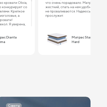
о кровати Olivia,
что очень порадовало. Матрас
 конкурирует со
жесткий, спать на нем удобно, бока
елями. Крепкое
не проваливаются. Надеюсь долго
изголовье, а
прослужит.
кровати!
хол. Я уверена,
порвется, так как
тью другого
ерно через год
рас Dianta
Матрас Standart
рас - это
ima
Hard
Выдерживает
 хорошая
сна, уютный,
на таком
тва: - высокое
ые цены -
овления -
рвиса и тд. В
кажу подушки,
сибо за
Советы