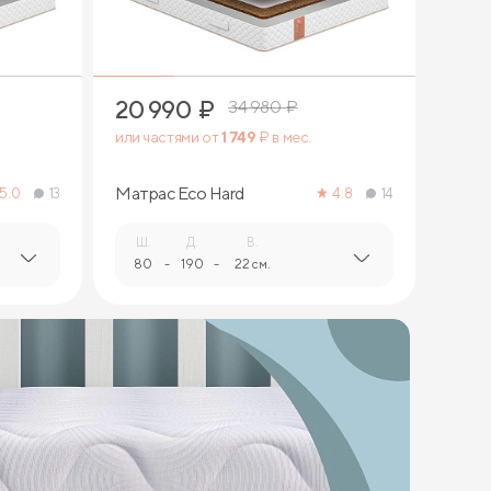
20 990
₽
34 980
₽
или частями от
1 749
₽ в мес.
Матрас Eco Hard
5.0
13
4.8
14
Ш.
Д.
В.
80
-
190
-
22 см.