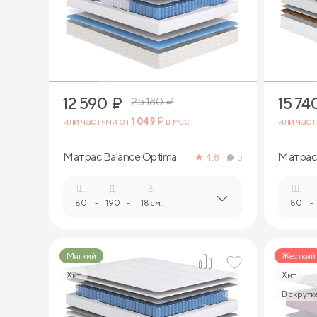
2
12 590
₽
15 74
25 180
₽
или частями от
1 049
₽ в мес.
или час
Матрас Balance Optima
Матрас 
4.8
5
Ш.
Д.
В.
Ш.
80
-
190
-
18 см.
80
-
Мягкий
Жесткий
Хит
Хит
В скрутк