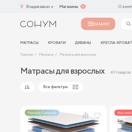
Владикавказ
Магазины
О ком
1
КАТАЛОГ
МАТРАСЫ
КРОВАТИ
ДИВАНЫ
КРЕСЛА-КРОВА
Главная
Матрасы
Матрасы для взрослых
Матрасы для взрослых
49 товаров
Все фильтры
Популярные
Сначала дешевые
Мягкий/Средний
Жесткий
Сначала дорогие
Хит