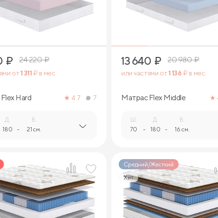
1
1
0
₽
13 640
₽
24 220
₽
20 980
₽
тями от
1 311
₽ в мес.
или частями от
1 136
₽ в мес.
Flex Hard
Матрас Flex Middle
4.7
7
Д.
В.
Ш.
Д.
В.
180
-
21 см.
70
-
180
-
16 см.
Средний/Жесткий
Хит
1
1