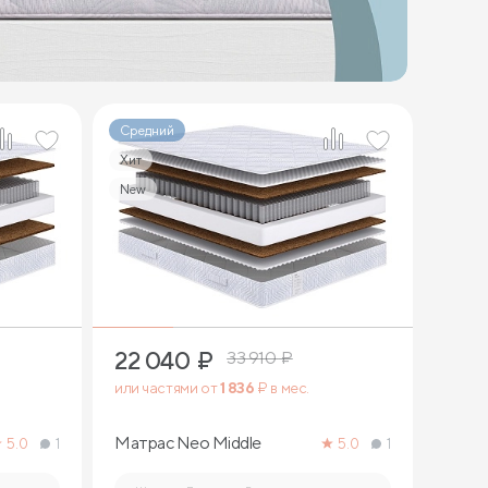
Средний
Хит
New
2
22 040
₽
33 910
₽
или частями от
1 836
₽ в мес.
Матрас Neo Middle
5.0
1
5.0
1