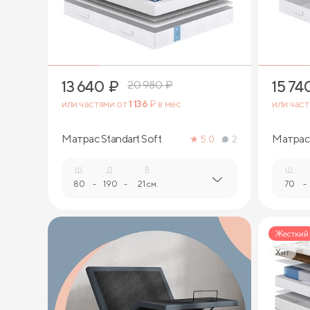
2
13 640
₽
15 74
20 980
₽
или частями от
1 136
₽ в мес.
или час
Матрас Standart Soft
Матрас 
5.0
2
Ш.
Д.
В.
Ш.
80
-
190
-
21 см.
70
-
Жесткий
Хит