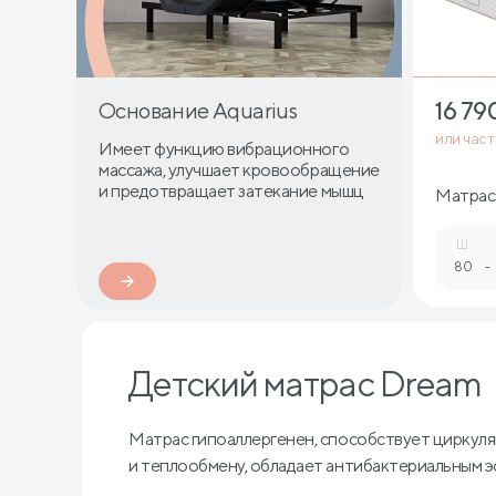
16 79
Основание Aquarius
или час
Имеет функцию вибрационного
массажа, улучшает кровообращение
и предотвращает затекание мышц
Матрас
Ш.
80
-
Детский матрас Dream
Матрас гипоаллергенен, способствует циркуля
и теплообмену, обладает антибактериальным 