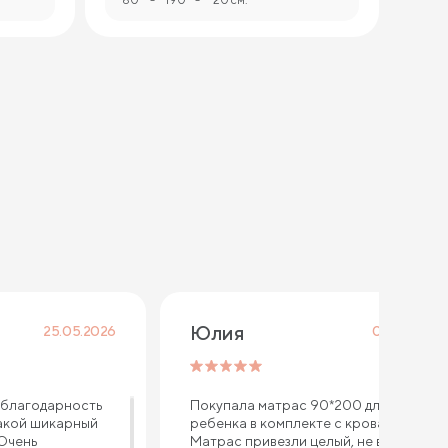
Юлия
25.05.2026
08.04.2026
благодарность
Покупала матрас 90*200 для
акой шикарный
ребенка в комплекте с кроватью.
 Очень
Матрас привезли целый, не всткурке,