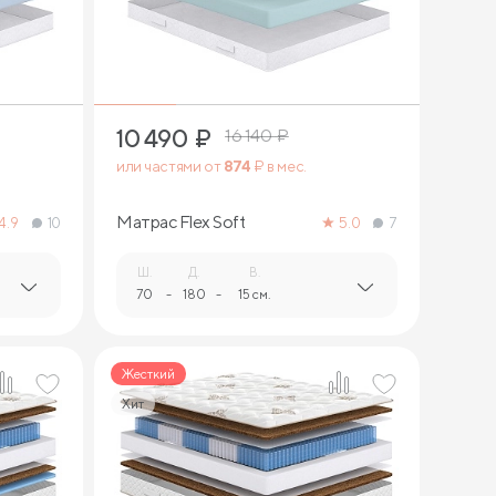
1
10 490
₽
16 140
₽
или частями от
874
₽ в мес.
Матрас Flex Soft
4.9
10
5.0
7
Ш.
Д.
В.
70
-
180
-
15 см.
Жесткий
Хит
1