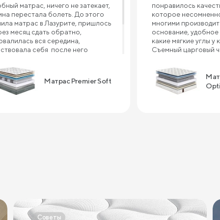
обный матрас, ничего не затекает,
понравилось качеств
ина перестала болеть. До этого
которое несомненно
пила матрас в Лазурите, пришлось
многими производит
рез месяц сдать обратно,
основание, удобное 
овалилась вся середина,
какие мягкие углы у 
вствовала себя после него
Съемный царговый че
валидом , болело все тело, и шея, и
что ткань в углах не 
ина, и плечи. Рекомендую матрас
с предыдущей крова
мпании Сонум к покупке, пока не
производителя прим
Мат
Матрас Premier Soft
жалела ни дня . Спасибо большое
это случилось. А мат
Opt
 крепкий сон!!!
отдельный шедевр! 
большой вес, очень
поддержка во время 
очень приятный сон 
матрасе. Преимущес
качество - приемлем
быстрый срок изгот
высокое качество се
ближайшее время за
одеяло и тумбы. Спа
качество!
Советы