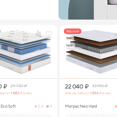
Жесткий
Хит
New
1
2
0
₽
22 040
₽
29 730
₽
33 910
₽
тями от
1 486
₽ в мес.
или частями от
1 836
₽ в мес.
Eco Soft
Матрас Neo Hard
5.0
11