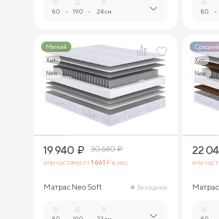
Ш.
Д.
В.
Ш.
80
-
190
-
24 см.
80
-
Мягкий
Средний
Хит
Хит
New
New
2
19 940
₽
22 0
30 680
₽
или частями от
1 661
₽ в мес.
или час
Матрас Neo Soft
Матрас
Без оценок
Ш.
Д.
В.
Ш.
80
-
190
-
23 см.
80
-