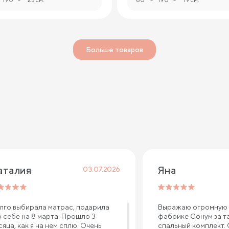
Больше товаров
аталия 
Яна
03.07.2026
лго выбирала матрас, подарила
Выражаю огромную 
о себе на 8 марта. Прошло 3
фабрике Сонум за т
сяца, как я на нем сплю. Очень
спальный комплект.