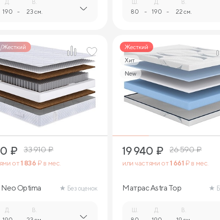
Д.
В.
Ш.
Д.
В.
190
-
23 см.
80
-
190
-
22 см.
/Жесткий
Жесткий
Хит
New
2
2
40
₽
19 940
₽
33 910
₽
26 590
₽
тями от
1 836
₽ в мес.
или частями от
1 661
₽ в мес.
 Neo Optima
Матрас Astra Top
Без оценок
Б
Д.
В.
Ш.
Д.
В.
190
-
23 см.
80
-
190
-
19 см.