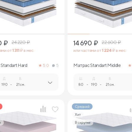
2
2
0
₽
14 690
₽
24 220
₽
22 600
₽
тями от
1 311
₽ в мес.
или частями от
1 224
₽ в мес.
Standart Hard
Матрас Standart Middle
5.0
5
Д.
В.
Ш.
Д.
В.
190
-
21 см.
80
-
190
-
21 см.
Средний
Хит
е
В скрутке