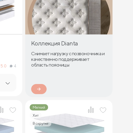
Коллекция Dianta
Снимает нагрузку с позвоночника и
качественно поддерживает
область поясницы
5.0
4
Мягкий
Хит
В скрутке