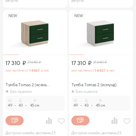
августа
августа
NEW
NEW
17 310
₽
21 640
₽
17 310
₽
21 640
₽
или частями от
1 442
₽ в мес.
или частями от
1 442
₽ в мес.
Тумба Tomas 2 (ясень
Тумба Tomas 2 (ясмунд)
ориноко)
Без оценок
Без оценок
Ш.
Д.
В.
Ш.
Д.
В.
49
-
43
-
45 см.
49
-
43
-
45 см.
Доступно онлайн, доставка 23
Доступно онлайн, доставка 23