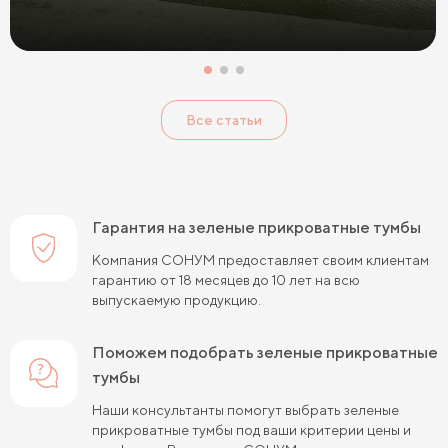
Красные прикроватные тумбы
Розовые прикроватные тумбы
Голубые прикроватные тумбы
Тумбы Дуб Сонома
Все статьи
Тумбы Ясень
Тумбы Кашемир
Тумбы Лофт
Классические тумбы
Тумбы с выдвижными ящиками
Маленькие тумбы
Тумбы с полкой
Гарантия на зеленые прикроватные тумбы
Тумбы с 1 ящиком
Компания СОНУМ предоставляет своим клиентам
гарантию от 18 месяцев до 10 лет на всю
выпускаемую продукцию.
Поможем подобрать зеленые прикроватные
тумбы
Наши консультанты помогут выбрать зеленые
прикроватные тумбы под ваши критерии цены и