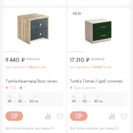
NEW
9 440
₽
11 800
₽
17 310
₽
21 640
₽
или частями от
786
₽ в мес.
или частями от
1 442
₽ в мес.
Тумба Авангард Люкс (ясень
Тумба Tomas 2 (дуб сонома)
ориноко)
5.0
1
Без оценок
Ш.
Д.
В.
Ш.
Д.
В.
45
-
42
-
43 см.
49
-
43
-
45 см.
Доступно онлайн, доставка 23
Доступно онлайн, доставка 23