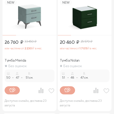
NEW
NEW
26 760
₽
33 450
₽
20 460
₽
25 570
₽
или частями от
2 230
₽ в мес.
или частями от
1 705
₽ в мес.
Тумба Merida
Тумба Nolan
Без оценок
Без оценок
Ш.
Д.
В.
Ш.
Д.
В.
50
-
47
-
51 см.
51
-
48
-
47 см.
Доступно онлайн, доставка 23
Доступно онлайн, доставка 23
августа
августа