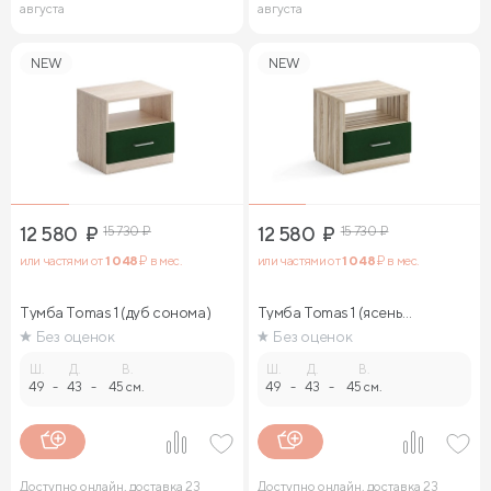
августа
августа
NEW
NEW
12 580
₽
15 730
₽
12 580
₽
15 730
₽
или частями от
1 048
₽ в мес.
или частями от
1 048
₽ в мес.
Тумба Tomas 1 (дуб сонома)
Тумба Tomas 1 (ясень
ориноко)
Без оценок
Без оценок
Ш.
Д.
В.
Ш.
Д.
В.
49
-
43
-
45 см.
49
-
43
-
45 см.
Доступно онлайн, доставка 23
Доступно онлайн, доставка 23