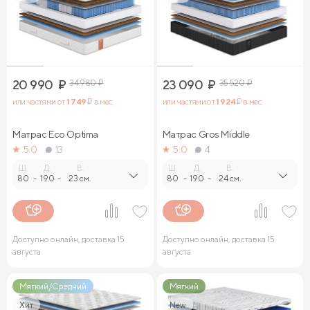
20 990
₽
34 980
₽
23 090
₽
35 520
₽
или частями от
1 749
₽ в мес.
или частями от
1 924
₽ в мес.
Матрас Eco Optima
Матрас Gros Middle
5.0
13
5.0
4
Ш.
Д.
В.
Ш.
Д.
В.
80
-
190
-
23 см.
80
-
190
-
24 см.
Доступно онлайн, доставка 15
Доступно онлайн, доставка 15
августа
августа
Мягкий/Средний
Мягкий
Хит
New