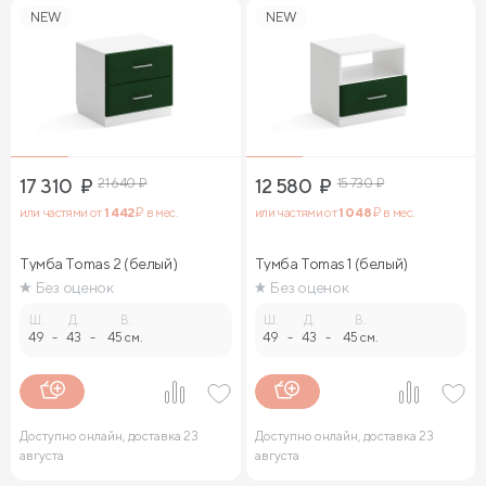
NEW
NEW
17 310
₽
21 640
₽
12 580
₽
15 730
₽
или частями от
1 442
₽ в мес.
или частями от
1 048
₽ в мес.
Тумба Tomas 2 (белый)
Тумба Tomas 1 (белый)
Без оценок
Без оценок
Ш.
Д.
В.
Ш.
Д.
В.
49
-
43
-
45 см.
49
-
43
-
45 см.
Доступно онлайн, доставка 23
Доступно онлайн, доставка 23
августа
августа