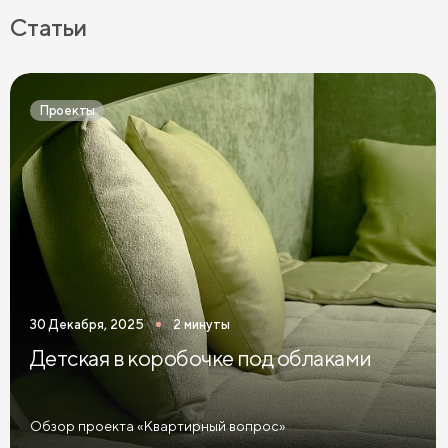
Прикроватные тумбы на ножках
Статьи
Прикроватные тумбы с 2 ящиками
Прикроватные тумбы в современном стиле
Проекты
Узкие прикроватные тумбы
Темные прикроватные тумбы
Зеленые прикроватные тумбы
Синие прикроватные тумбы
Коричневые прикроватные тумбы
30 Декабря, 2025
2 минуты
Светлые прикроватные тумбы
Детская в коробочке под облаками
Прикроватные тумбы графит
Желтые прикроватные тумбы
Обзор проекта «Квартирный вопрос»