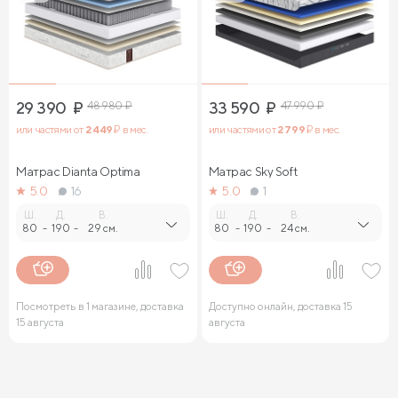
29 390
₽
48 980
₽
33 590
₽
47 990
₽
или частями от
2 449
₽ в мес.
или частями от
2 799
₽ в мес.
Матрас Dianta Optima
Матрас Sky Soft
5.0
16
5.0
1
Ш.
Д.
В.
Ш.
Д.
В.
80
-
190
-
29 см.
80
-
190
-
24 см.
Посмотреть в 1 магазине, доставка
Доступно онлайн, доставка 15
15 августа
августа