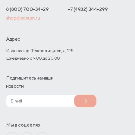
Отзывы покупателей
Интернет-магазинам
Адреса магазинов
8 (800) 700-34-29
+7 (4932) 344-299
Оптовые продажи
shop@sonum.ru
Договор-оферты
Дизайнерам интерьеров
О производстве
Адрес
Иваново пр. Текстильщиков, д. 125
Ежедневно с 9:00 до 20:00
Подпишитесь на наши
новости
Мы в соцсетях