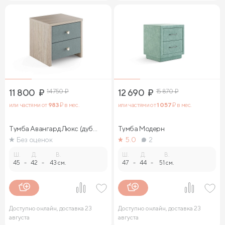
11 800
₽
14 750
₽
12 690
₽
15 870
₽
или частями от
983
₽ в мес.
или частями от
1 057
₽ в мес.
Тумба Авангард Люкс (дуб
Тумба Модерн
сонома)
Без оценок
5.0
2
Ш.
Д.
В.
Ш.
Д.
В.
45
-
42
-
43 см.
47
-
44
-
51 см.
Доступно онлайн, доставка 23
Доступно онлайн, доставка 23
августа
августа