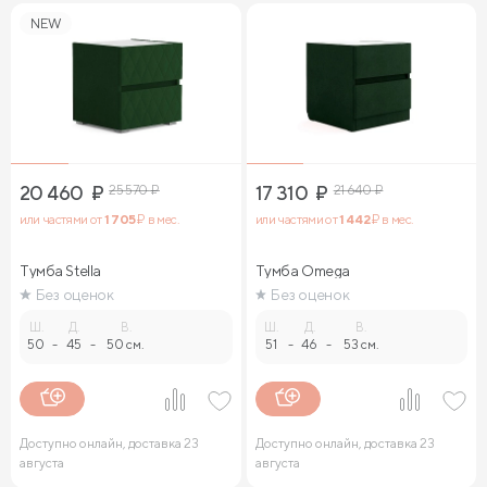
NEW
20 460
₽
25 570
₽
17 310
₽
21 640
₽
или частями от
1 705
₽ в мес.
или частями от
1 442
₽ в мес.
Тумба Stella
Тумба Omega
Без оценок
Без оценок
Ш.
Д.
В.
Ш.
Д.
В.
50
-
45
-
50 см.
51
-
46
-
53 см.
Доступно онлайн, доставка 23
Доступно онлайн, доставка 23
августа
августа