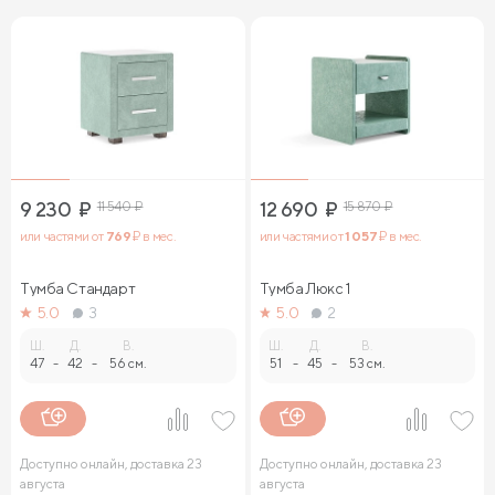
9 230
₽
11 540
₽
12 690
₽
15 870
₽
или частями от
769
₽ в мес.
или частями от
1 057
₽ в мес.
Тумба Стандарт
Тумба Люкс 1
5.0
3
5.0
2
Ш.
Д.
В.
Ш.
Д.
В.
47
-
42
-
56 см.
51
-
45
-
53 см.
Доступно онлайн, доставка 23
Доступно онлайн, доставка 23
августа
августа