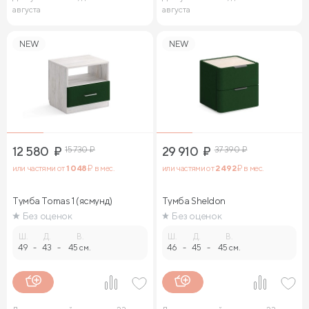
августа
августа
NEW
NEW
12 580
₽
15 730
₽
29 910
₽
37 390
₽
или частями от
1 048
₽ в мес.
или частями от
2 492
₽ в мес.
Тумба Tomas 1 (ясмунд)
Тумба Sheldon
Без оценок
Без оценок
Ш.
Д.
В.
Ш.
Д.
В.
49
-
43
-
45 см.
46
-
45
-
45 см.