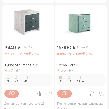
9 440
₽
11 800
₽
15 000
₽
18 750
₽
или частями от
786
₽ в мес.
или частями от
1 250
₽ в мес.
Тумба Авангард Люкс
Тумба Люкс 2
(ясмунд)
5.0
1
5.0
4
Ш.
Д.
В.
Ш.
Д.
В.
45
-
42
-
43 см.
51
-
45
-
53 см.
Доступно онлайн, доставка 23
Посмотреть в 1 магазине, доставка
августа
23 августа